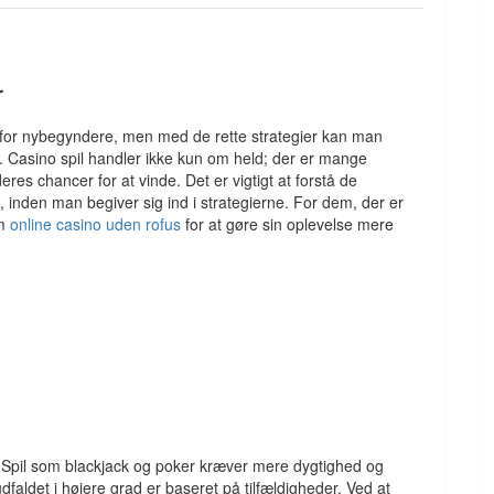
r
 for nybegyndere, men med de rette strategier kan man
. Casino spil handler ikke kun om held; der er mange
eres chancer for at vinde. Det er vigtigt at forstå de
, inden man begiver sig ind i strategierne. For dem, der er
om
online casino uden rofus
for at gøre sin oplevelse mere
l. Spil som blackjack og poker kræver mere dygtighed og
faldet i højere grad er baseret på tilfældigheder. Ved at