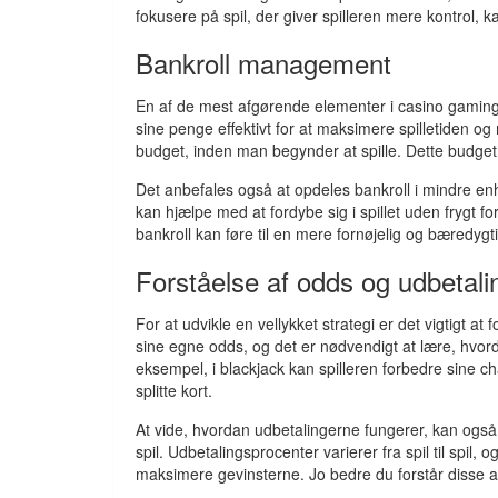
fokusere på spil, der giver spilleren mere kontrol, k
Bankroll management
En af de mest afgørende elementer i casino gaming
sine penge effektivt for at maksimere spilletiden o
budget, inden man begynder at spille. Dette budget 
Det anbefales også at opdeles bankroll i mindre enh
kan hjælpe med at fordybe sig i spillet uden frygt fo
bankroll kan føre til en mere fornøjelig og bæredygti
Forståelse af odds og udbetali
For at udvikle en vellykket strategi er det vigtigt at 
sine egne odds, og det er nødvendigt at lære, hvord
eksempel, i blackjack kan spilleren forbedre sine ch
splitte kort.
At vide, hvordan udbetalingerne fungerer, kan ogs
spil. Udbetalingsprocenter varierer fra spil til spil,
maksimere gevinsterne. Jo bedre du forstår disse a