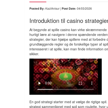
Posted By:
KaziAnisur |
Post Date:
04/03/2026
Introduktion til casino strategie
At begynde at spille casino kan virke skræmmende
hurtigt lære at navigere i denne spændende verden
strategier, der kan hjælpe spillere med at forbedre d
grundlæggende regler og de forskellige typer af spil
interesseret i at spille, kan man finde information 
sikker.
En god strategi starter med at vælge de rigtige spi
strategi sammenlignet med spil som roulette, hvor ud