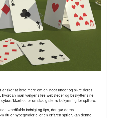
er ønsker at lære mere om onlinecasinoer og sikre deres
m, hvordan man vælger sikre websteder og beskytter sine
or cybersikkerhed er en stadig større bekymring for spillere.
de værdifulde indsigt og tips, der gør deres
m du er nybegynder eller en erfaren spiller, kan denne