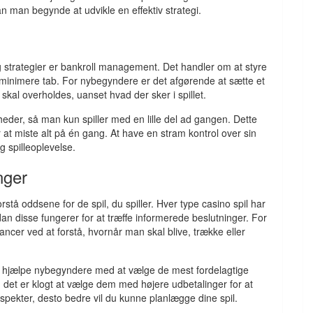
an man begynde at udvikle en effektiv strategi.
 strategier er bankroll management. Det handler om at styre
g minimere tab. For nybegyndere er det afgørende at sætte et
skal overholdes, uanset hvad der sker i spillet.
eder, så man kun spiller med en lille del ad gangen. Dette
r at miste alt på én gang. At have en stram kontrol over sin
g spilleoplevelse.
nger
forstå oddsene for de spil, du spiller. Hver type casino spil har
an disse fungerer for at træffe informerede beslutninger. For
ancer ved at forstå, hvornår man skal blive, trække eller
å hjælpe nybegyndere med at vælge de mest fordelagtige
 og det er klogt at vælge dem med højere udbetalinger for at
spekter, desto bedre vil du kunne planlægge dine spil.