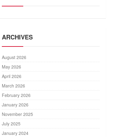
ARCHIVES
August 2026
May 2026
April 2026
March 2026
February 2026
January 2026
November 2025
July 2025
January 2024