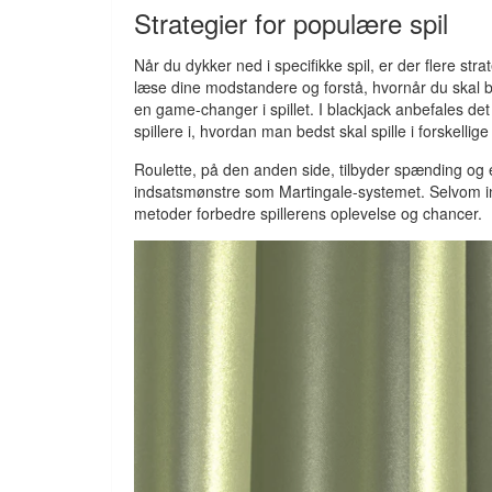
Strategier for populære spil
Når du dykker ned i specifikke spil, er der flere stra
læse dine modstandere og forstå, hvornår du skal b
en game-changer i spillet. I blackjack anbefales d
spillere i, hvordan man bedst skal spille i forskellige
Roulette, på den anden side, tilbyder spænding og 
indsatsmønstre som Martingale-systemet. Selvom ing
metoder forbedre spillerens oplevelse og chancer.