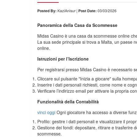
Posted By:
KaziAnisur |
Post Date:
03/03/2026
Panoramica della Casa da Scommesse
Midas Casino è una casa da scommesse online che 
La sua sede principale si trova a Malta, un paese no
online.
Istruzioni per l’Iscrizione
Per registrarsi presso Midas Casino è necessario seg
Cliccare sul pulsante "Inizia a giocare" sulla hom
Inserire i dati personali richiesti, come nome e cog
Verificare l’indirizzo email per attivare la propria cont
Funzionalità della Contabilità
vinci oggi
Ogni giocatore ha accesso a diverse funzio
Profilo: gestire i dati personali e visualizzare il prop
Gestione dei fondi: depositare, ritirare e trasferire d
scommesse.