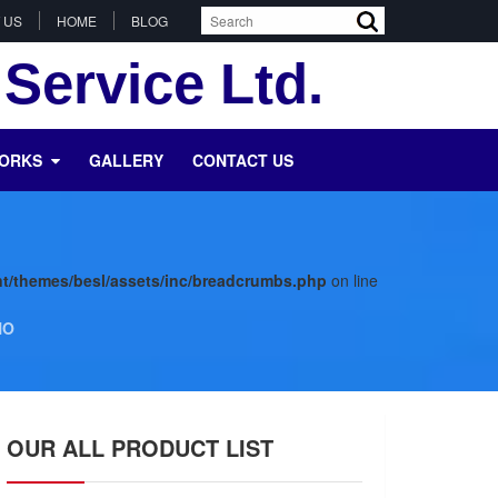
 US
HOME
BLOG
Service Ltd.
WORKS
GALLERY
CONTACT US
t/themes/besl/assets/inc/breadcrumbs.php
on line
NO
OUR ALL PRODUCT LIST