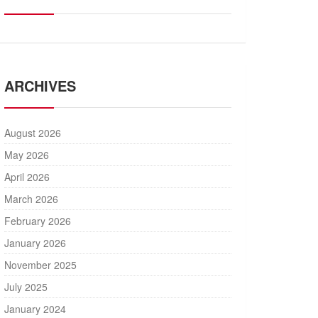
ARCHIVES
August 2026
May 2026
April 2026
March 2026
February 2026
January 2026
November 2025
July 2025
January 2024