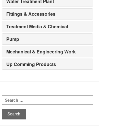
Water Treatment Plant
Fittings & Accessories
Treatment Media & Chemical
Pump
Mechanical & Engineering Work
Up Comming Products
Search
for: