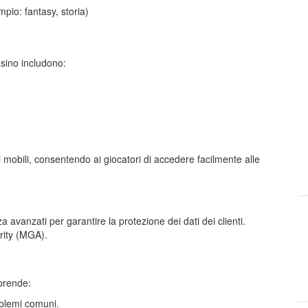
mpio: fantasy, storia)
asino includono:
 mobili, consentendo ai giocatori di accedere facilmente alle
 avanzati per garantire la protezione dei dati dei clienti.
rity (MGA).
mprende:
roblemi comuni.