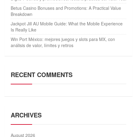
Betus Casino Bonuses and Promotions: A Practical Value
Breakdown
Jackpot Jill AU Mobile Guide: What the Mobile Experience
Is Really Like
Win Port México: mejores juegos y slots para MX, con
análisis de valor, límites y retiros
RECENT COMMENTS
ARCHIVES
August 2026