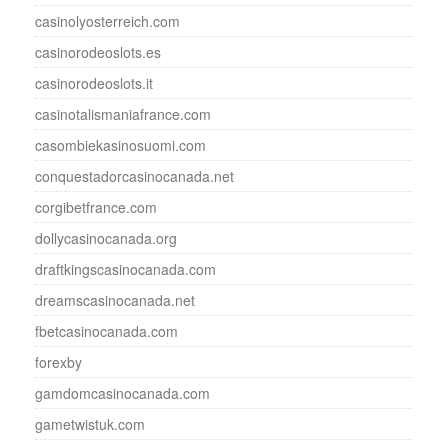
casinolyosterreich.com
casinorodeoslots.es
casinorodeoslots.it
casinotalismaniafrance.com
casombiekasinosuomi.com
conquestadorcasinocanada.net
corgibetfrance.com
dollycasinocanada.org
draftkingscasinocanada.com
dreamscasinocanada.net
fbetcasinocanada.com
forexby
gamdomcasinocanada.com
gametwistuk.com