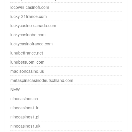
locowin-casinofr.com
lucky-31france.com
luckycasino-canada.com
luckycasinobe.com
luckycasinofrance.com
lunubetfrance.net
lunubetsuomi.com
madisoncasino.us
metaspinscasinodeutschland.com
NEW
ninecasinos.ca
ninecasinos1.fr
ninecasinos1.pl
ninecasinos1.uk