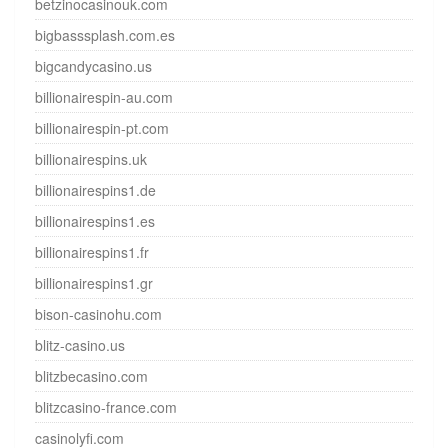
betzinocasinouk.com
bigbasssplash.com.es
bigcandycasino.us
billionairespin-au.com
billionairespin-pt.com
billionairespins.uk
billionairespins1.de
billionairespins1.es
billionairespins1.fr
billionairespins1.gr
bison-casinohu.com
blitz-casino.us
blitzbecasino.com
blitzcasino-france.com
casinolyfi.com