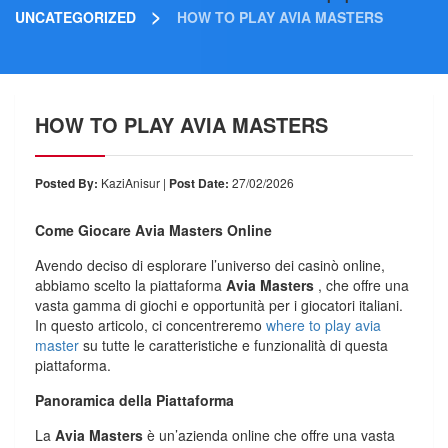
>
UNCATEGORIZED
HOW TO PLAY AVIA MASTERS
HOW TO PLAY AVIA MASTERS
Posted By:
KaziAnisur |
Post Date:
27/02/2026
Come Giocare Avia Masters Online
Avendo deciso di esplorare l’universo dei casinò online,
abbiamo scelto la piattaforma
Avia Masters
, che offre una
vasta gamma di giochi e opportunità per i giocatori italiani.
In questo articolo, ci concentreremo
where to play avia
master
su tutte le caratteristiche e funzionalità di questa
piattaforma.
Panoramica della Piattaforma
La
Avia Masters
è un’azienda online che offre una vasta