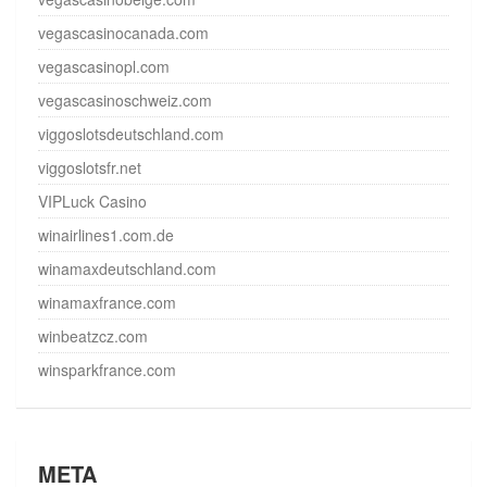
vegascasinocanada.com
vegascasinopl.com
vegascasinoschweiz.com
viggoslotsdeutschland.com
viggoslotsfr.net
VIPLuck Casino
winairlines1.com.de
winamaxdeutschland.com
winamaxfrance.com
winbeatzcz.com
winsparkfrance.com
META