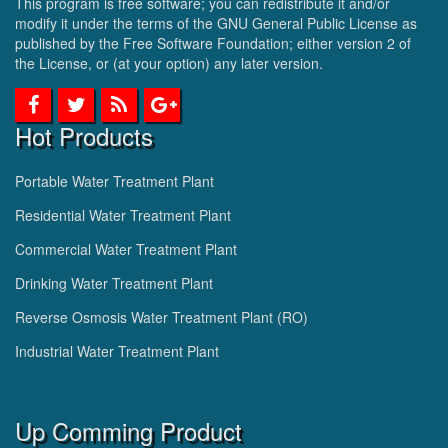
This program is free software; you can redistribute it and/or
modify it under the terms of the GNU General Public License as
published by the Free Software Foundation; either version 2 of
the License, or (at your option) any later version.
Hot Products
Portable Water Treatment Plant
Residential Water Treatment Plant
Commercial Water Treatment Plant
Drinking Water Treatment Plant
Reverse Osmosis Water Treatment Plant (RO)
Industrial Water Treatment Plant
Up Comming Product