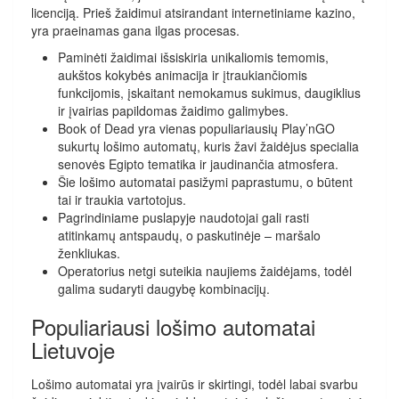
licenciją. Prieš žaidimui atsirandant internetiniame kazino,
yra praeinamas gana ilgas procesas.
Paminėti žaidimai išsiskiria unikaliomis temomis,
aukštos kokybės animacija ir įtraukiančiomis
funkcijomis, įskaitant nemokamus sukimus, daugiklius
ir įvairias papildomas žaidimo galimybes.
Book of Dead yra vienas populiariausių Play’nGO
sukurtų lošimo automatų, kuris žavi žaidėjus specialia
senovės Egipto tematika ir jaudinančia atmosfera.
Šie lošimo automatai pasižymi paprastumu, o būtent
tai ir traukia vartotojus.
Pagrindiniame puslapyje naudotojai gali rasti
atitinkamų antspaudų, o paskutinėje – maršalo
ženkliukas.
Operatorius netgi suteikia naujiems žaidėjams, todėl
galima sudaryti daugybę kombinacijų.
Populiariausi lošimo automatai
Lietuvoje
Lošimo automatai yra įvairūs ir skirtingi, todėl labai svarbu