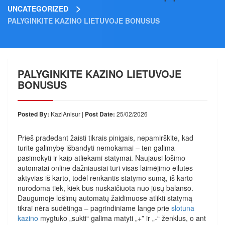
>
UNCATEGORIZED
PALYGINKITE KAZINO LIETUVOJE BONUSUS
PALYGINKITE KAZINO LIETUVOJE
BONUSUS
Posted By:
KaziAnisur |
Post Date:
25/02/2026
Prieš pradedant žaisti tikrais pinigais, nepamirškite, kad
turite galimybę išbandyti nemokamai – ten galima
pasimokyti ir kaip atliekami statymai. Naujausi lošimo
automatai online dažniausiai turi visas laimėjimo eilutes
aktyvias iš karto, todėl renkantis statymo sumą, iš karto
nurodoma tiek, kiek bus nuskaičiuota nuo jūsų balanso.
Daugumoje lošimų automatų žaidimuose atlikti statymą
tikrai nėra sudėtinga – pagrindiniame lange prie
slotuna
kazino
mygtuko „sukti“ galima matyti „+” ir „-“ ženklus, o ant