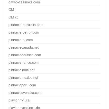
olymp-casinokz.com
OM
OM cc
pinnacle-australia.com
pinnacle-bet-br.com
pinnacle-pl.com
pinnaclecanada.net
pinnacledeutsch.com
pinnaclefrance.com
pinnacleindia.net
pinnaclemexico.net
pinnacleperu.com
pinnaclesvenska.com
playjonny1.ca
playjonnycasino1.de