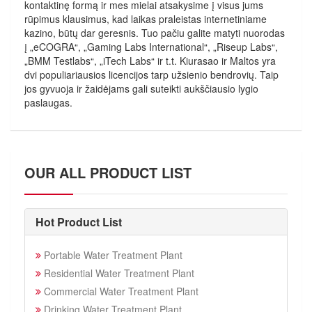
kontaktinę formą ir mes mielai atsakysime į visus jums
rūpimus klausimus, kad laikas praleistas internetiniame
kazino, būtų dar geresnis. Tuo pačiu galite matyti nuorodas
į „eCOGRA“, „Gaming Labs International“, „Riseup Labs“,
„BMM Testlabs“, „iTech Labs“ ir t.t. Kiurasao ir Maltos yra
dvi populiariausios licencijos tarp užsienio bendrovių. Taip
jos gyvuoja ir žaidėjams gali suteikti aukščiausio lygio
paslaugas.
OUR ALL PRODUCT LIST
Hot Product List
Portable Water Treatment Plant
Residential Water Treatment Plant
Commercial Water Treatment Plant
Drinking Water Treatment Plant