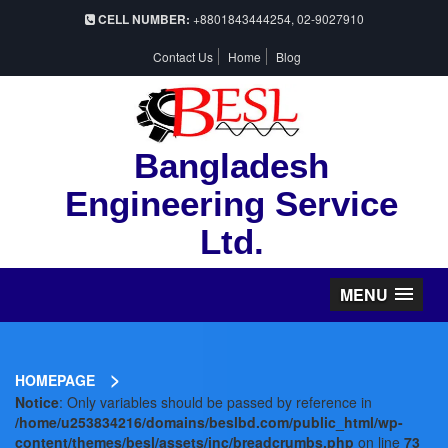
CELL NUMBER:
+8801843444254, 02-9027910
Contact Us
Home
Blog
Bangladesh
Engineering Service
Ltd.
MENU
>
HOMEPAGE
Notice
: Only variables should be passed by reference in
/home/u253834216/domains/beslbd.com/public_html/wp-
content/themes/besl/assets/inc/breadcrumbs.php
on line
73