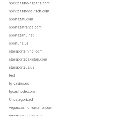
spinitcasino-espana.com
spinitcasinodeutsch.com
sportazafi.com
sportazafrance.com
sportazahu.net
sportuna.us
starsports-hindi.com
starsportspakistan.com
starsportsus.us
test
tg-casino.us
tgcasinode.com
Uncategorized
vegascasino-romania.com
vegascasinobelge.com