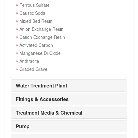
Ferrous Sulfate
Caustic Soda
Mixed Bed Resin
Anion Exchange Resin
Cation Exchange Resin
Activated Carbon
Manganese Di-Oxide
Anthracite
Graded Gravel
Water Treatment Plant
Fittings & Accessories
Treatment Media & Chemical
Pump