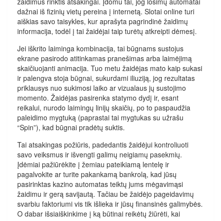
žaidimus rinktis atsakingai. Įdomu tai, jog lošimų automatai
dažnai iš fizinių vietų pereina į internetą. Slotai online turi
aiškias savo taisykles, kur aprašyta pagrindinė žaidimų
informacija, todėl į tai žaidėjai taip turėtų atkreipti dėmesį.
Jei iškrito laiminga kombinacija, tai būgnams sustojus
ekrane pasirodo atitinkamas pranešimas arba laimėjimą
skaičiuojanti animacija. Tuo metu žaidėjas mato kaip sukasi
ir palengva stoja būgnai, sukurdami iliuziją, jog rezultatas
priklausys nuo sukimosi laiko ar vizualaus jų sustojimo
momento. Žaidėjas pasirenka statymo dydį ir, esant
reikalui, nurodo laimingų linijų skaičių, po to paspaudžia
paleidimo mygtuką (paprastai tai mygtukas su užrašu
“Spin”), kad būgnai pradėtų suktis.
Tai atsakingas požiūris, padedantis žaidėjui kontroliuoti
savo veiksmus ir išvengti galimų neigiamų pasekmių.
Įdėmiai pažiūrėkite į žemiau pateikiamą lentelę ir
pagalvokite ar turite pakankamą bankrolą, kad jūsų
pasirinktas kazino automatas teiktų jums mėgavimąsi
žaidimu ir gerą savijautą. Tačiau be žaidėjo pageidavimų
svarbiu faktoriumi vis tik išlieka ir jūsų finansinės galimybės.
O dabar išsiaiškinkime į ką būtinai reikėtų žiūrėti, kai