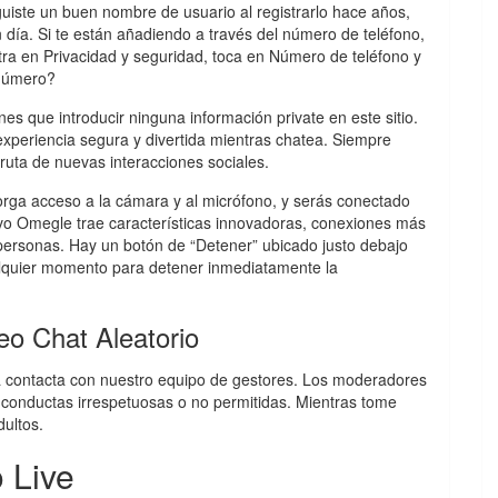
iste un buen nombre de usuario al registrarlo hace años,
día. Si te están añadiendo a través del número de teléfono,
tra en Privacidad y seguridad, toca en Número de teléfono y
 número?
s que introducir ninguna información private en este sitio.
 experiencia segura y divertida mientras chatea. Siempre
ruta de nuevas interacciones sociales.
torga acceso a la cámara y al micrófono, y serás conectado
vo Omegle trae características innovadoras, conexiones más
personas. Hay un botón de “Detener” ubicado justo debajo
alquier momento para detener inmediatamente la
eo Chat Aleatorio
a contacta con nuestro equipo de gestores. Los moderadores
 conductas irrespetuosas o no permitidas. Mientras tome
ultos.
 Live