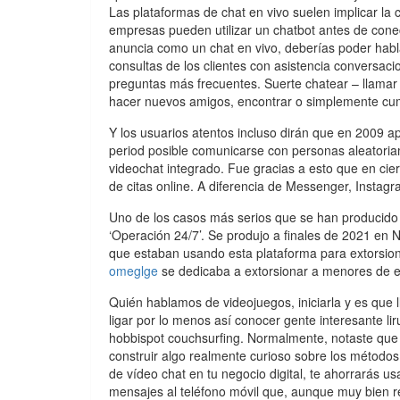
Las plataformas de chat en vivo suelen implicar l
empresas pueden utilizar un chatbot antes de conect
anuncia como un chat en vivo, deberías poder hab
consultas de los clientes con asistencia conversaci
preguntas más frecuentes. Suerte chatear – llamar 
hacer nuevos amigos, encontrar o simplemente cumpl
Y los usuarios atentos incluso dirán que en 2009 ap
period posible comunicarse con personas aleatoria
videochat integrado. Fue gracias a esto que en cier
de citas online. A diferencia de Messenger, Instagr
Uno de los casos más serios que se han producido 
‘Operación 24/7’. Se produjo a finales de 2021 en
que estaban usando esta plataforma para extorsion
omeglge
se dedicaba a extorsionar a menores de 
Quién hablamos de videojuegos, iniciarla y es que 
ligar por lo menos así conocer gente interesante l
hobbispot couchsurfing. Normalmente, notaste que n
construir algo realmente curioso sobre los método
de vídeo chat en tu negocio digital, te ahorrarás u
mensajes al teléfono móvil que, aunque muy bien r