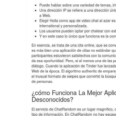
Puede hablar sobre una variedad de temas, int
Una dirección IP se refiere a una dirección ún
a Web.
Elegir Holla como app de video chat al azar e
international y personalizada.
Los usuarios pueden optar por chatear con extr
Y en este caso lo único que funciona es la co
En esencia, se trata de una cita online, que se conv
es más bien una aplicación de citas no estándar q
participantes estuvieron satisfechos con la comuni
da esa oportunidad. Pero, si al menos una de las 
diálogo. Cuando la aplicación de Tinder fue lanzad
Web de la época. El algoritmo authentic de emparej
el inusual formato de swipes que convirtió la búsqu
de personas.
¿cómo Funciona La Mejor Apli
Desconocidos?
El servicio de ChatRandom es un lugar magnífico, c
tipo de información. En ChatRandom no hay escasez