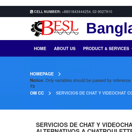
CELL NUMBER:
+8801843444254, 02-9027910
Bangla
HOME
ABOUT US
PRODUCT & SERVICES
>
HOMEPAGE
Notice
: Only variables should be passed by reference
73
>
OM CC
SERVICIOS DE CHAT Y VIDEOCHAT
SERVICIOS DE CHAT Y VIDEOC
ALTERNATIVOS A CHATROULETT