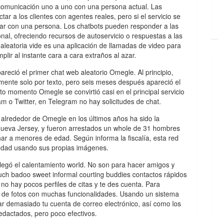
a comunicación uno a uno con una persona actual. Las
ar a los clientes con agentes reales, pero si el servicio se
lar con una persona. Los chatbots pueden responder a las
onal, ofreciendo recursos de autoservicio o respuestas a las
aleatoria vide es una aplicación de llamadas de video para
ir al instante cara a cara extraños al azar.
areció el primer chat web aleatorio Omegle. Al principio,
mente solo por texto, pero seis meses después apareció el
to momento Omegle se convirtió casi en el principal servicio
am o Twitter, en Telegram no hay solicitudes de chat.
alrededor de Omegle en los últimos años ha sido la
 Nueva Jersey, y fueron arrestados un whole de 31 hombres
ar a menores de edad. Según informa la fiscalía, esta red
edad usando sus propias imágenes.
llegó el calentamiento world. No son para hacer amigos y
iruch badoo sweet informal courting buddies contactos rápidos
o hay pocos perfiles de citas y te des cuenta. Para
s de fotos con muchas funcionalidades. Usando un sistema
sar demasiado tu cuenta de correo electrónico, así como los
edactados, pero poco efectivos.