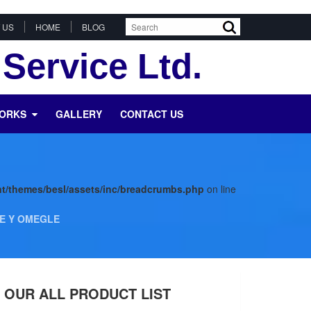
 US
HOME
BLOG
Service Ltd.
WORKS
GALLERY
CONTACT US
t/themes/besl/assets/inc/breadcrumbs.php
on line
E Y OMEGLE
OUR ALL PRODUCT LIST