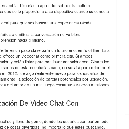
ercambiar historias o aprender sobre otra cultura.
ica que se le proporciona a su dispositivo cuando se conecta
s ideal para quienes buscan una experiencia rápida,
años o omitir si la conversación no va bien.
mprensión hacia ti mismo.
ierte en un paso clave para un futuro encuentro offline. Esta
ue ofrece un videochat como primera cita. Si ambos
cación y están listos para continuar conociéndose, Gleam les
personas no estaba entusiasmada, no servirá para retomar el
a en 2012, fue algo realmente nuevo para los usuarios de
amiento, la selección de parejas potenciales por ubicación,
eda del amor en un mini juego excitante atrajeron a millones
cación De Video Chat Con
aótico y lleno de gente, donde los usuarios comparten todo
 de cosas divertidas, no importa lo que estés buscando.