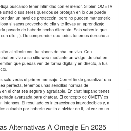
 Rioja buscando tener intimidad con el menor. Si bien OMETV
e usted o sus seres queridos se protejan en lo que puede
le brindan un nivel de protección, pero no pueden mantenerlo
losa si sacas provecho de ella y te llevas un aprendizaje,
ría pasado de haberlo hecho diferente. Solo sabes lo que
er con ello ;-). De comprender que todos tenemos derecho a
ión al cliente con funciones de chat en vivo. Con
chat en vivo a su sitio web mediante un widget de chat en
miten que puedas ver, de forma digital y en directo, a tus
cto.
os sólo verás el primer mensaje. Con el fin de garantizar una
 sea perfecta, tenemos unas sencillas normas de
en el chat sea segura y agradable. En chat hispano tienes
diseñada avanzada para chatear. El concepto de OMETV es
 intensos. El resultado es interacciones impredecibles y, a
tes culpable por haberte vuelto a olvidar de ti, tal vez en un
as Alternativas A Omegle En 2025