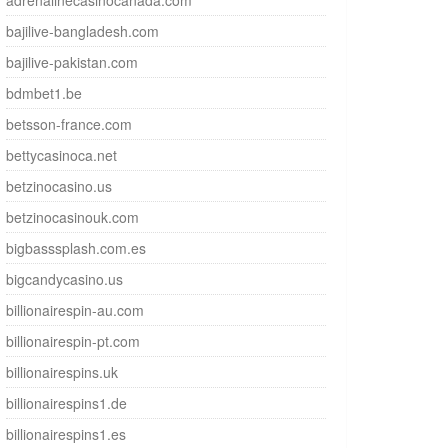
adrenalinecasinocanada.com
bajilive-bangladesh.com
bajilive-pakistan.com
bdmbet1.be
betsson-france.com
bettycasinoca.net
betzinocasino.us
betzinocasinouk.com
bigbasssplash.com.es
bigcandycasino.us
billionairespin-au.com
billionairespin-pt.com
billionairespins.uk
billionairespins1.de
billionairespins1.es