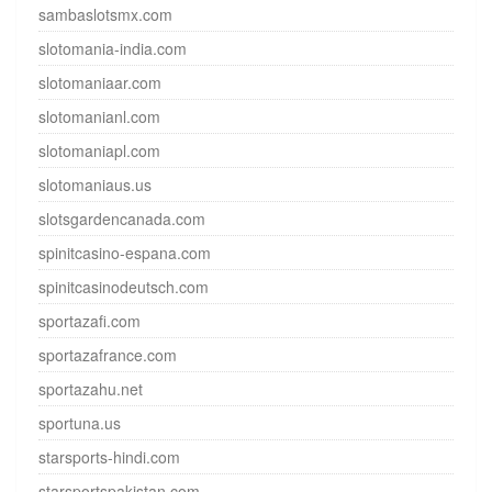
sambaslotsmx.com
slotomania-india.com
slotomaniaar.com
slotomanianl.com
slotomaniapl.com
slotomaniaus.us
slotsgardencanada.com
spinitcasino-espana.com
spinitcasinodeutsch.com
sportazafi.com
sportazafrance.com
sportazahu.net
sportuna.us
starsports-hindi.com
starsportspakistan.com