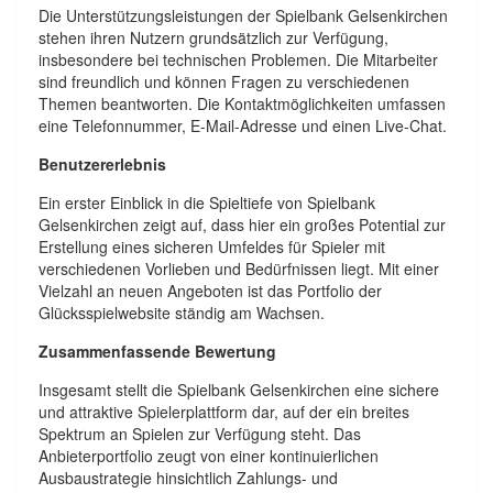
Die Unterstützungsleistungen der Spielbank Gelsenkirchen
stehen ihren Nutzern grundsätzlich zur Verfügung,
insbesondere bei technischen Problemen. Die Mitarbeiter
sind freundlich und können Fragen zu verschiedenen
Themen beantworten. Die Kontaktmöglichkeiten umfassen
eine Telefonnummer, E-Mail-Adresse und einen Live-Chat.
Benutzererlebnis
Ein erster Einblick in die Spieltiefe von Spielbank
Gelsenkirchen zeigt auf, dass hier ein großes Potential zur
Erstellung eines sicheren Umfeldes für Spieler mit
verschiedenen Vorlieben und Bedürfnissen liegt. Mit einer
Vielzahl an neuen Angeboten ist das Portfolio der
Glücksspielwebsite ständig am Wachsen.
Zusammenfassende Bewertung
Insgesamt stellt die Spielbank Gelsenkirchen eine sichere
und attraktive Spielerplattform dar, auf der ein breites
Spektrum an Spielen zur Verfügung steht. Das
Anbieterportfolio zeugt von einer kontinuierlichen
Ausbaustrategie hinsichtlich Zahlungs- und