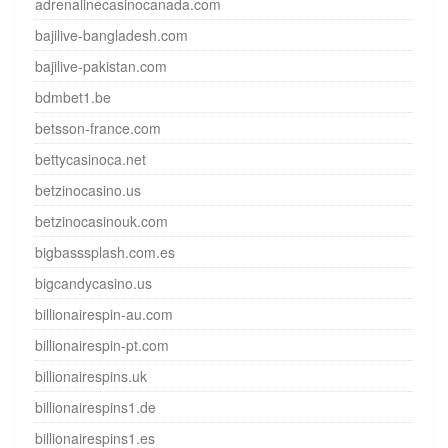
adrenalinecasinocanada.com
bajilive-bangladesh.com
bajilive-pakistan.com
bdmbet1.be
betsson-france.com
bettycasinoca.net
betzinocasino.us
betzinocasinouk.com
bigbasssplash.com.es
bigcandycasino.us
billionairespin-au.com
billionairespin-pt.com
billionairespins.uk
billionairespins1.de
billionairespins1.es