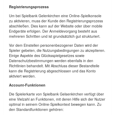
Registrierungsprozess
Um bei Spielbank Gelenkirchen eine Online-Spielkonsole
zu aktivieren, muss der Kunde den Registrierungsprozess
abschließen. Dies kann auf der Website oder über mobile
Endgeräte erfolgen. Der Anmeldevorgang besteht aus
mehreren Schritten und ist grundsätzlich gut strukturiert.
Vor dem Einstellen personenbezogener Daten wird der
Spieler gebeten, die Nutzungsbedingungen zu akzeptieren.
Einige Aspekte des Glücksspielgesetzes sowie
Datenschutzbestimmungen werden ebenfalls in den
Richtlinien behandelt. Mit Abschluss dieser Bestandteile
kann die Registrierung abgeschlossen und das Konto
aktiviert werden.
Account-Funktionen
Die Spielerkarte von Spielbank Gelsenkirchen verfügt über
eine Vielzahl an Funktionen, mit deren Hilfe sich der Nutzer
optimal in seinem Online-Spielkontext bewegen kann. Zu
den Standardfunktionen gehören: