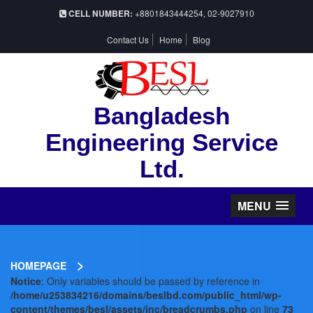
CELL NUMBER:
+8801843444254, 02-9027910
Contact Us
Home
Blog
Bangladesh
Engineering Service
Ltd.
MENU
>
HOMEPAGE
Notice
: Only variables should be passed by reference in
/home/u253834216/domains/beslbd.com/public_html/wp-
content/themes/besl/assets/inc/breadcrumbs.php
on line
73