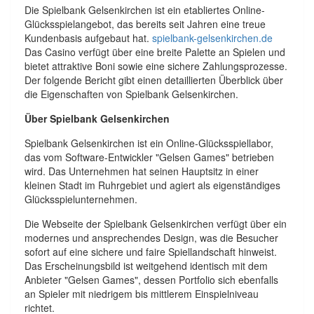
Die Spielbank Gelsenkirchen ist ein etabliertes Online-
Glücksspielangebot, das bereits seit Jahren eine treue
Kundenbasis aufgebaut hat.
spielbank-gelsenkirchen.de
Das Casino verfügt über eine breite Palette an Spielen und
bietet attraktive Boni sowie eine sichere Zahlungsprozesse.
Der folgende Bericht gibt einen detaillierten Überblick über
die Eigenschaften von Spielbank Gelsenkirchen.
Über Spielbank Gelsenkirchen
Spielbank Gelsenkirchen ist ein Online-Glücksspiellabor,
das vom Software-Entwickler "Gelsen Games" betrieben
wird. Das Unternehmen hat seinen Hauptsitz in einer
kleinen Stadt im Ruhrgebiet und agiert als eigenständiges
Glücksspielunternehmen.
Die Webseite der Spielbank Gelsenkirchen verfügt über ein
modernes und ansprechendes Design, was die Besucher
sofort auf eine sichere und faire Spiellandschaft hinweist.
Das Erscheinungsbild ist weitgehend identisch mit dem
Anbieter "Gelsen Games", dessen Portfolio sich ebenfalls
an Spieler mit niedrigem bis mittlerem Einspielniveau
richtet.