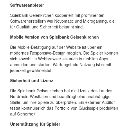
Softwareanbieter
Spielbank Gelenkirchen kooperiert mit prominenten
Softwareherstellern wie Novomatic und Microgaming, die
für Qualität und Sicherheit bekannt sind.
Mobile Version von Spielbank Gelsenkirchen
Die Mobile-Betätigung auf der Website ist über ein
modernes Responsive-Design möglich. Die Spieler können
sich sowohl im Webbrowser als auch in mobilen Apps
anmelden und starten. Wartungsfreie Nutzung ist somit
jederzeit gewährleistet.
Sicherheit und Lizenz
Die Spielbank Gelsenkirchen hat die Lizenz des Landes
Nordrhein-Westfalen und beauftragt eine unabhängige
Stelle, um ihre Spiele zu überprüfen. Ein externer Auditor
testet kontinuierlich das Portfolio von Glücksspielprodukten
auf Sicherheit.
Unterstützung für Spieler