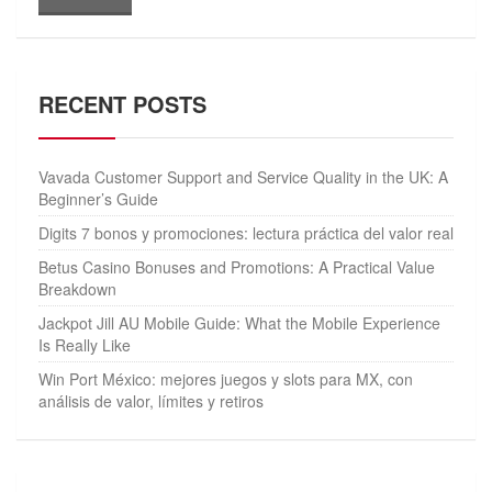
RECENT POSTS
Vavada Customer Support and Service Quality in the UK: A
Beginner’s Guide
Digits 7 bonos y promociones: lectura práctica del valor real
Betus Casino Bonuses and Promotions: A Practical Value
Breakdown
Jackpot Jill AU Mobile Guide: What the Mobile Experience
Is Really Like
Win Port México: mejores juegos y slots para MX, con
análisis de valor, límites y retiros