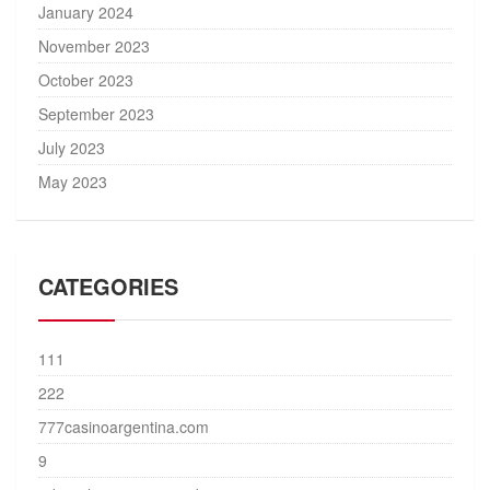
January 2024
November 2023
October 2023
September 2023
July 2023
May 2023
CATEGORIES
111
222
777casinoargentina.com
9