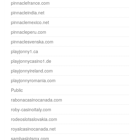
pinnaclefrance.com
pinnacleindia.net
pinnaclemexico.net
pinnacleperu.com
pinnaclesvenska.com
playjonny1.ca
playjonnycasino1.de
playjonnyireland.com
playjonnyromania.com
Public
rabonacasinocanada.com
roby-casinoitaly.com
rodeoslotsslovakia.com
royalcasinocanada.net
sambaslotsmx.com