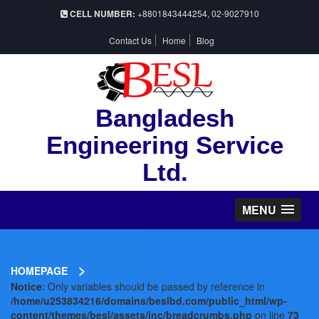
CELL NUMBER:
+8801843444254, 02-9027910
Contact Us
Home
Blog
Bangladesh
Engineering Service
Ltd.
MENU
>
HOMEPAGE
Notice
: Only variables should be passed by reference in
/home/u253834216/domains/beslbd.com/public_html/wp-
content/themes/besl/assets/inc/breadcrumbs.php
on line
73