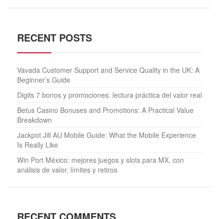
RECENT POSTS
Vavada Customer Support and Service Quality in the UK: A
Beginner’s Guide
Digits 7 bonos y promociones: lectura práctica del valor real
Betus Casino Bonuses and Promotions: A Practical Value
Breakdown
Jackpot Jill AU Mobile Guide: What the Mobile Experience
Is Really Like
Win Port México: mejores juegos y slots para MX, con
análisis de valor, límites y retiros
RECENT COMMENTS