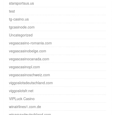
starsportsus.us
test
tg-casino.us
tgcasinode.com
Uncategorized
vegascasino-romania.com
vegascasinobelge.com
vegascasinocanada.com
vegascasinopl.com
vegascasinoschweiz.com
viggoslotsdeutschland.com
viggoslotsfr.net
VIPLuck Casino
winairlines1.com.de
winamaxdeutschland.com