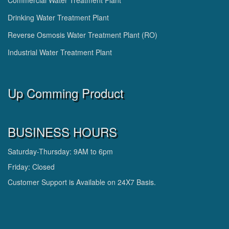
Commercial Water Treatment Plant
Drinking Water Treatment Plant
Reverse Osmosis Water Treatment Plant (RO)
Industrial Water Treatment Plant
Up Comming Product
BUSINESS HOURS
Saturday-Thursday: 9AM to 6pm
Friday: Closed
Customer Support is Available on 24X7 Basis.