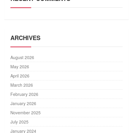
ARCHIVES
August 2026
May 2026
April 2026
March 2026
February 2026
January 2026
November 2025
July 2025
January 2024