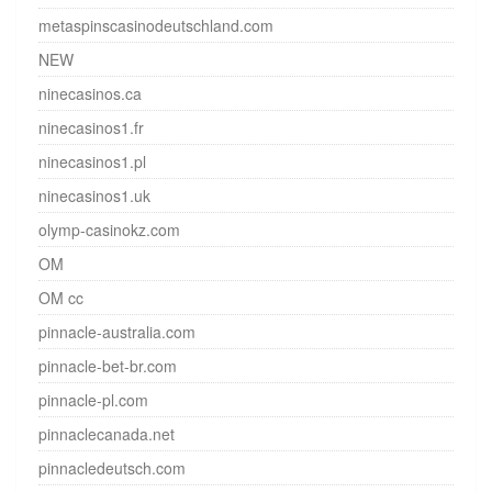
metaspinscasinodeutschland.com
NEW
ninecasinos.ca
ninecasinos1.fr
ninecasinos1.pl
ninecasinos1.uk
olymp-casinokz.com
OM
OM cc
pinnacle-australia.com
pinnacle-bet-br.com
pinnacle-pl.com
pinnaclecanada.net
pinnacledeutsch.com