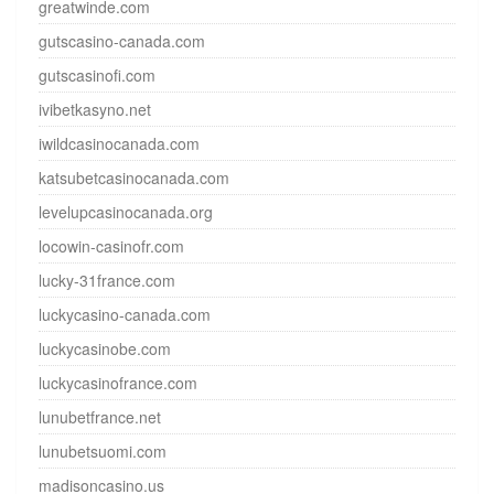
greatwinde.com
gutscasino-canada.com
gutscasinofi.com
ivibetkasyno.net
iwildcasinocanada.com
katsubetcasinocanada.com
levelupcasinocanada.org
locowin-casinofr.com
lucky-31france.com
luckycasino-canada.com
luckycasinobe.com
luckycasinofrance.com
lunubetfrance.net
lunubetsuomi.com
madisoncasino.us