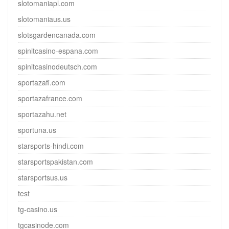
slotomaniapl.com
slotomaniaus.us
slotsgardencanada.com
spinitcasino-espana.com
spinitcasinodeutsch.com
sportazafi.com
sportazafrance.com
sportazahu.net
sportuna.us
starsports-hindi.com
starsportspakistan.com
starsportsus.us
test
tg-casino.us
tgcasinode.com