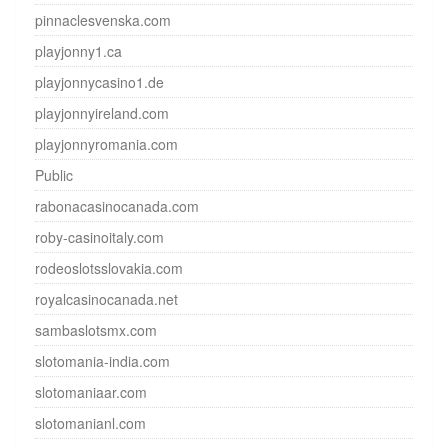
pinnaclesvenska.com
playjonny1.ca
playjonnycasino1.de
playjonnyireland.com
playjonnyromania.com
Public
rabonacasinocanada.com
roby-casinoitaly.com
rodeoslotsslovakia.com
royalcasinocanada.net
sambaslotsmx.com
slotomania-india.com
slotomaniaar.com
slotomanianl.com