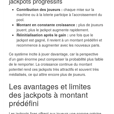
jackpots progressifs
Contribution des joueurs :
chaque mise sur la
machine ou à la loterie participe à l’accroissement du
pool.
Montant en constante croissance :
plus de joueurs
jouent, plus le jackpot augmente rapidement.
Réinitialisation après le gain :
une fois que le
jackpot est gagné, il revient à un montant prédéfini et
recommence à augmenter avec les nouveaux paris.
Ce système incite à jouer davantage, car la perspective
d’un gain énorme peut compenser la probabilité plus faible
de le remporter. La croissance continue du montant
potentiel rend ces jackpots très attractifs et souvent très
médiatisés, ce qui attire encore plus de joueurs.
Les avantages et limites
des jackpots à montant
prédéfini
Les jackpots fixes offrent aux joueurs une somme précise