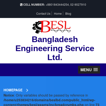
CELL NUMBER:
+8801843444254, 02-9027910
Contact Us
Home
Blog
Bangladesh
Engineering Service
Ltd.
MENU
>
HOMEPAGE
Notice
: Only variables should be passed by reference in
/home/u253834216/domains/beslbd.com/public_html/wp-
content/themes/besl/assets/inc/breadcrumbs.php
on line
73