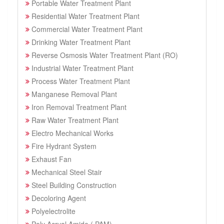
Portable Water Treatment Plant
Residential Water Treatment Plant
Commercial Water Treatment Plant
Drinking Water Treatment Plant
Reverse Osmosis Water Treatment Plant (RO)
Industrial Water Treatment Plant
Process Water Treatment Plant
Manganese Removal Plant
Iron Removal Treatment Plant
Raw Water Treatment Plant
Electro Mechanical Works
Fire Hydrant System
Exhaust Fan
Mechanical Steel Stair
Steel Building Construction
Decoloring Agent
Polyelectrolite