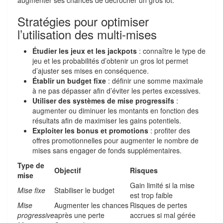
augmenter ses chances de décrocher un gros lot.
Stratégies pour optimiser
l’utilisation des multi-mises
Étudier les jeux et les jackpots
: connaître le type de
jeu et les probabilités d’obtenir un gros lot permet
d’ajuster ses mises en conséquence.
Établir un budget fixe
: définir une somme maximale
à ne pas dépasser afin d’éviter les pertes excessives.
Utiliser des systèmes de mise progressifs
:
augmenter ou diminuer les montants en fonction des
résultats afin de maximiser les gains potentiels.
Exploiter les bonus et promotions
: profiter des
offres promotionnelles pour augmenter le nombre de
mises sans engager de fonds supplémentaires.
Type de
Objectif
Risques
mise
Gain limité si la mise
Mise fixe
Stabiliser le budget
est trop faible
Mise
Augmenter les chances
Risques de pertes
progressive
après une perte
accrues si mal gérée