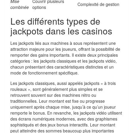
Mise
Couvrir plusieurs
Complexité de gestion
combinée
options
Les différents types de
jackpots dans les casinos
Les jackpots liés aux machines à sous représentent une
attraction majeure pour les joueurs, offrant la possibilité de
remporter des gains importants. Il existe deux principales
catégories : les jackpots classiques et les jackpots vidéo,
chacun présentant des caractéristiques distinctes et un
mode de fonctionnement spécifique.
Les jackpots classiques, aussi appelés jackpots « à trois
rouleaux », sont généralement plus simples et se
retrouvent souvent sur des machines rétro ou
traditionnelles. Leur montant est fixe ou progresse
uniquement après chaque mise, jusqu’à ce qu’un joueur
remporte le bonus. En revanche, les jackpots vidéo utilisent
des écrans numériques modernes, avec des graphismes
sophistiqués et des jeux bonus interactifs. Leur montant
peut atteindre des sommes beaucoup plus importantes