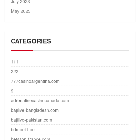
July 2023
May 2023
CATEGORIES
111
222
777casinoargentina.com
9
adrenalinecasinocanada.com
bajilive-bangladesh.com
bajilive-pakistan.com
bdmbet1.be
betsson-france.com