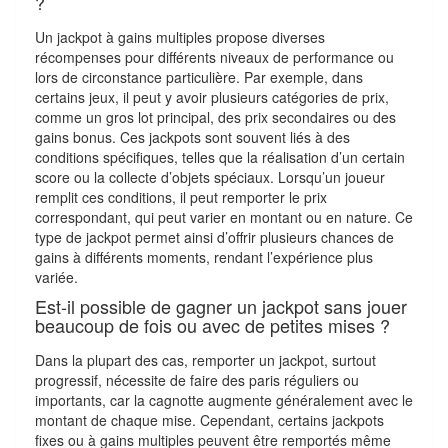
?
Un jackpot à gains multiples propose diverses
récompenses pour différents niveaux de performance ou
lors de circonstance particulière. Par exemple, dans
certains jeux, il peut y avoir plusieurs catégories de prix,
comme un gros lot principal, des prix secondaires ou des
gains bonus. Ces jackpots sont souvent liés à des
conditions spécifiques, telles que la réalisation d’un certain
score ou la collecte d’objets spéciaux. Lorsqu’un joueur
remplit ces conditions, il peut remporter le prix
correspondant, qui peut varier en montant ou en nature. Ce
type de jackpot permet ainsi d’offrir plusieurs chances de
gains à différents moments, rendant l’expérience plus
variée.
Est-il possible de gagner un jackpot sans jouer
beaucoup de fois ou avec de petites mises ?
Dans la plupart des cas, remporter un jackpot, surtout
progressif, nécessite de faire des paris réguliers ou
importants, car la cagnotte augmente généralement avec le
montant de chaque mise. Cependant, certains jackpots
fixes ou à gains multiples peuvent être remportés même