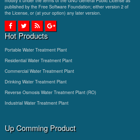
modify it under the terms of the GNU General Public License as
published by the Free Software Foundation; either version 2 of
the License, or (at your option) any later version.
Hot Products
Portable Water Treatment Plant
Residential Water Treatment Plant
Commercial Water Treatment Plant
Drinking Water Treatment Plant
Reverse Osmosis Water Treatment Plant (RO)
Industrial Water Treatment Plant
Up Comming Product