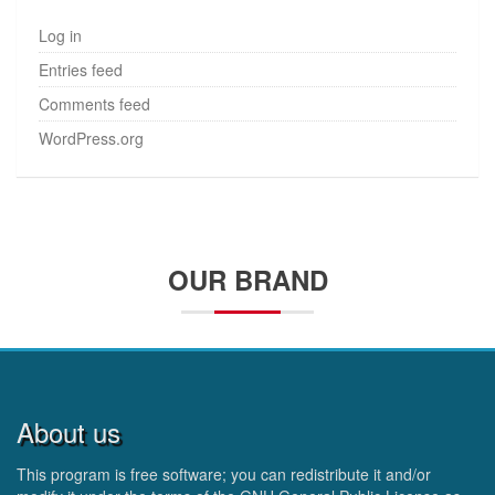
Log in
Entries feed
Comments feed
WordPress.org
OUR BRAND
About us
This program is free software; you can redistribute it and/or