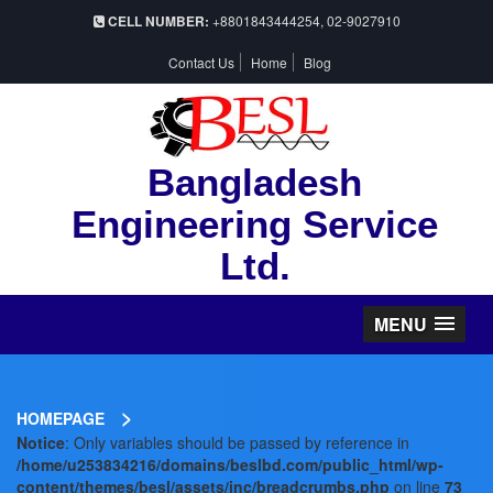
CELL NUMBER:
+8801843444254, 02-9027910
Contact Us
Home
Blog
Bangladesh
Engineering Service
Ltd.
MENU
>
HOMEPAGE
Notice
: Only variables should be passed by reference in
/home/u253834216/domains/beslbd.com/public_html/wp-
content/themes/besl/assets/inc/breadcrumbs.php
on line
73