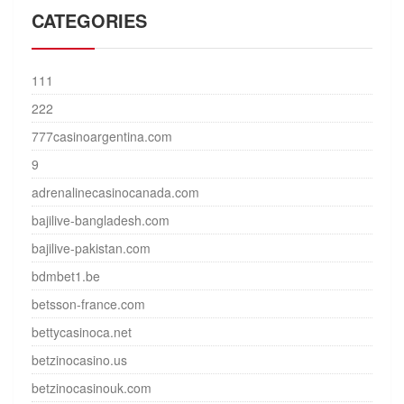
CATEGORIES
111
222
777casinoargentina.com
9
adrenalinecasinocanada.com
bajilive-bangladesh.com
bajilive-pakistan.com
bdmbet1.be
betsson-france.com
bettycasinoca.net
betzinocasino.us
betzinocasinouk.com