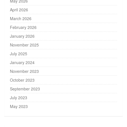
May 2026
April 2026
March 2026
February 2026
January 2026
November 2025
July 2025
January 2024
November 2023
October 2023
September 2023
July 2023
May 2023