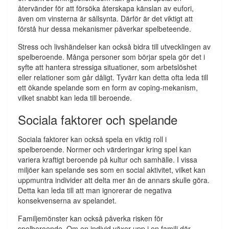
återvänder för att försöka återskapa känslan av eufori,
även om vinsterna är sällsynta. Därför är det viktigt att
förstå hur dessa mekanismer påverkar spelbeteende.
Stress och livshändelser kan också bidra till utvecklingen av
spelberoende. Många personer som börjar spela gör det i
syfte att hantera stressiga situationer, som arbetslöshet
eller relationer som går dåligt. Tyvärr kan detta ofta leda till
ett ökande spelande som en form av coping-mekanism,
vilket snabbt kan leda till beroende.
Sociala faktorer och spelande
Sociala faktorer kan också spela en viktig roll i
spelberoende. Normer och värderingar kring spel kan
variera kraftigt beroende på kultur och samhälle. I vissa
miljöer kan spelande ses som en social aktivitet, vilket kan
uppmuntra individer att delta mer än de annars skulle göra.
Detta kan leda till att man ignorerar de negativa
konsekvenserna av spelandet.
Familjemönster kan också påverka risken för
spelberoende. Om en individ växer upp i en familj där