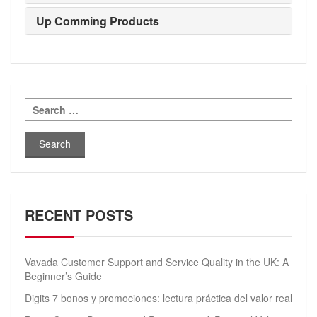
Up Comming Products
Search
for:
RECENT POSTS
Vavada Customer Support and Service Quality in the UK: A
Beginner’s Guide
Digits 7 bonos y promociones: lectura práctica del valor real