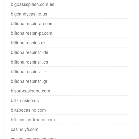
bigbasssplash.com.es
bigcandycasino.us
billionairespin-au.com
billionairespin-pt.com
billionairespins.uk
billionairespins1.de
billionairespins1.es
billionairespins1.fr
billionairespins1.gr
bison-casinohu.com
blitz-casino.us
blitzbecasino.com
blitzcasino-france.com
casinolyfi.com
casinolyosterreich.com