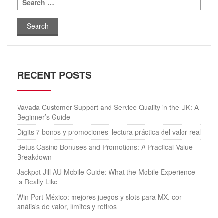
for:
RECENT POSTS
Vavada Customer Support and Service Quality in the UK: A
Beginner’s Guide
Digits 7 bonos y promociones: lectura práctica del valor real
Betus Casino Bonuses and Promotions: A Practical Value
Breakdown
Jackpot Jill AU Mobile Guide: What the Mobile Experience
Is Really Like
Win Port México: mejores juegos y slots para MX, con
análisis de valor, límites y retiros