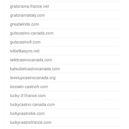
gratorama-france.net
gratoramaitaly.com
greatwinde.com
gutscasino-canada.com
gutscasinofi.com
ivibetkasyno.net
iwildcasinocanada.com
katsubetcasinocanada.com
levelupcasinocanada.org
locowin-casinofr.com
lucky-31france.com
luckycasino-canada.com
luckycasinobe.com
luckycasinofrance.com