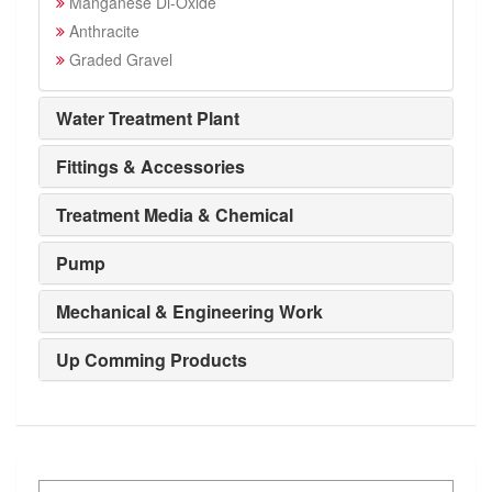
Manganese Di-Oxide
Anthracite
Graded Gravel
Water Treatment Plant
Fittings & Accessories
Treatment Media & Chemical
Pump
Mechanical & Engineering Work
Up Comming Products
Search