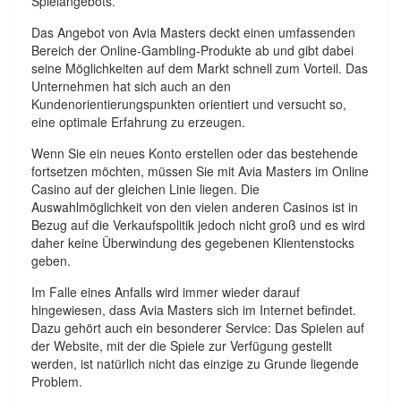
Spielangebots.
Das Angebot von Avia Masters deckt einen umfassenden
Bereich der Online-Gambling-Produkte ab und gibt dabei
seine Möglichkeiten auf dem Markt schnell zum Vorteil. Das
Unternehmen hat sich auch an den
Kundenorientierungspunkten orientiert und versucht so,
eine optimale Erfahrung zu erzeugen.
Wenn Sie ein neues Konto erstellen oder das bestehende
fortsetzen möchten, müssen Sie mit Avia Masters im Online
Casino auf der gleichen Linie liegen. Die
Auswahlmöglichkeit von den vielen anderen Casinos ist in
Bezug auf die Verkaufspolitik jedoch nicht groß und es wird
daher keine Überwindung des gegebenen Klientenstocks
geben.
Im Falle eines Anfalls wird immer wieder darauf
hingewiesen, dass Avia Masters sich im Internet befindet.
Dazu gehört auch ein besonderer Service: Das Spielen auf
der Website, mit der die Spiele zur Verfügung gestellt
werden, ist natürlich nicht das einzige zu Grunde liegende
Problem.