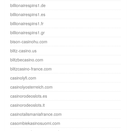
billionairespins1.de
billionairespins1.es
billionairespins1.fr
billionairespins1.gr
bison-casinohu.com
blitz-casino.us
blitzbecasino.com
blitzcasino-france.com
casinolyfi.com
casinolyosterreich.com
casinorodeoslots.es
casinorodeoslots.it
casinotalismaniafrance.com
casombiekasinosuomi.com