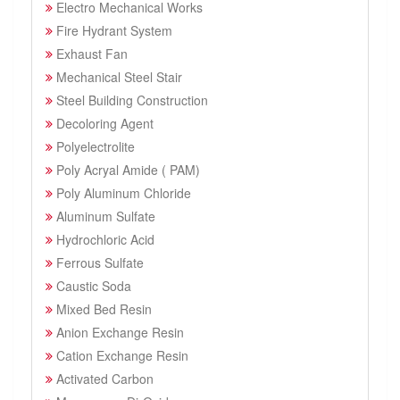
Electro Mechanical Works
Fire Hydrant System
Exhaust Fan
Mechanical Steel Stair
Steel Building Construction
Decoloring Agent
Polyelectrolite
Poly Acryal Amide ( PAM)
Poly Aluminum Chloride
Aluminum Sulfate
Hydrochloric Acid
Ferrous Sulfate
Caustic Soda
Mixed Bed Resin
Anion Exchange Resin
Cation Exchange Resin
Activated Carbon