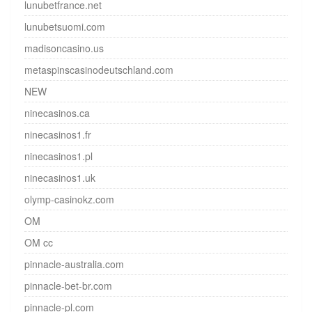
lunubetfrance.net
lunubetsuomi.com
madisoncasino.us
metaspinscasinodeutschland.com
NEW
ninecasinos.ca
ninecasinos1.fr
ninecasinos1.pl
ninecasinos1.uk
olymp-casinokz.com
OM
OM cc
pinnacle-australia.com
pinnacle-bet-br.com
pinnacle-pl.com