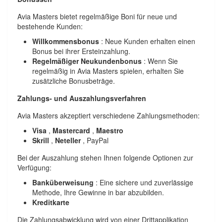
Avia Masters bietet regelmäßige Boni für neue und
bestehende Kunden:
Willkommensbonus
: Neue Kunden erhalten einen
Bonus bei ihrer Ersteinzahlung.
Regelmäßiger Neukundenbonus
: Wenn Sie
regelmäßig in Avia Masters spielen, erhalten Sie
zusätzliche Bonusbeträge.
Zahlungs- und Auszahlungsverfahren
Avia Masters akzeptiert verschiedene Zahlungsmethoden:
Visa
,
Mastercard
,
Maestro
Skrill
,
Neteller
, PayPal
Bei der Auszahlung stehen Ihnen folgende Optionen zur
Verfügung:
Banküberweisung
: Eine sichere und zuverlässige
Methode, Ihre Gewinne in bar abzubilden.
Kreditkarte
Die Zahlungsabwicklung wird von einer Drittapplikation