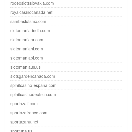
rodeoslotsslovakia.com
royalcasinocanada.net
sambaslotsmx.com
slotomania-india.com
slotomaniaar.com
slotomanianl.com
slotomaniapl.com
slotomaniaus.us
slotsgardencanada.com
spinitcasino-espana.com
spinitcasinodeutsch.com
sportazafi.com
sportazafrance.com
sportazahu.net
sportuna.us