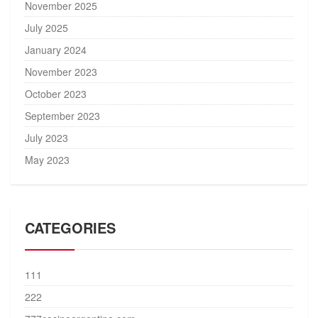
November 2025
July 2025
January 2024
November 2023
October 2023
September 2023
July 2023
May 2023
CATEGORIES
111
222